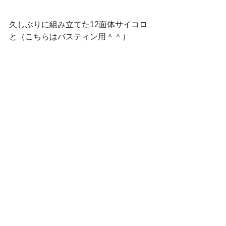
久しぶりに組み立てた12面体サイコロ
と（こちらはバスティン用＾＾）
すべて表示
最新記事